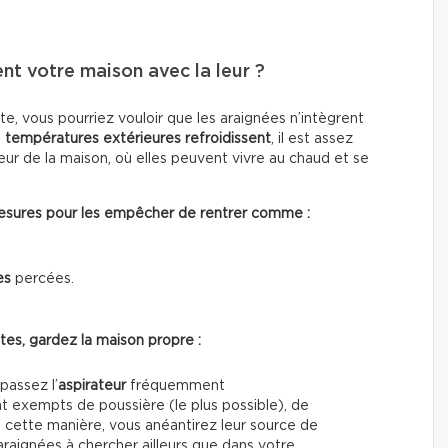
t votre maison avec la leur ?
te, vous pourriez vouloir que les araignées n’intègrent
s
températures extérieures refroidissent
, il est assez
eur de la maison, où elles peuvent vivre au chaud et se
mesures pour les empêcher de rentrer comme :
es
percées.
es, gardez la maison propre :
passez l’
aspirateur
fréquemment
t exempts de poussière (le plus possible), de
e cette manière, vous anéantirez leur source de
 araignées à chercher ailleurs que dans votre