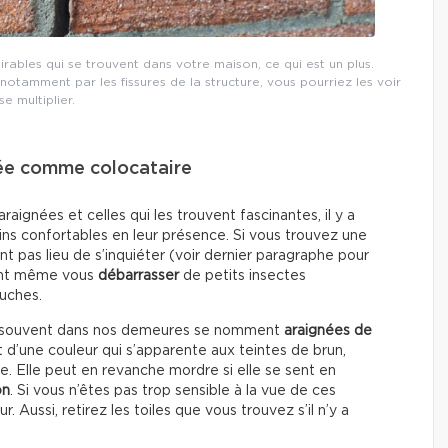
rables qui se trouvent dans votre maison, ce qui est un plus.
 notamment par les fissures de la structure, vous pourriez les voir
se multiplier.
née comme colocataire
aignées et celles qui les trouvent fascinantes, il y a
ins confortables en leur présence. Si vous trouvez une
ent pas lieu de s’inquiéter (voir dernier paragraphe pour
uvent même vous
débarrasser
de petits insectes
uches.
us souvent dans nos demeures se nomment
araignées de
 d’une couleur qui s’apparente aux teintes de brun,
se. Elle peut en revanche mordre si elle se sent en
on
. Si vous n’êtes pas trop sensible à la vue de ces
. Aussi, retirez les toiles que vous trouvez s’il n’y a