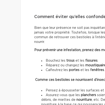
Comment éviter qu’elles confonden
Bien que leur présence ne soit pas inquiétan
jamais votre propriété. Toutefois, lorsque le
commun de retrouver ces bestioles à l’intéri
nourrir.
Pour prévenir une infestation, prenez des 
Bouchez les
trous
et les
fissures
.
Réparez ou changez les
moustiquair
Calfeutrez les
portes
et les
fenêtres
.
Comme ces bestioles se nourrissent d’insect
Pensez à épousseter les surfaces et 
Assurez-vous que les
planchers
soien
débris, de miettes de
nourriture
, etc. D
nourriture à la base ce qui poussera les