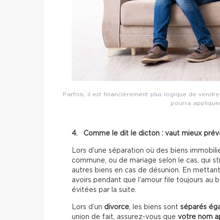
Parfois, il est financièrement plus logique de vend
pourra appliquer
4. Comme le dit le dicton : vaut mieux préve
Lors d’une séparation où des biens immobilier
commune, ou de mariage selon le cas, qui stip
autres biens en cas de désunion. En mettant
avoirs pendant que l’amour file toujours au 
évitées par la suite.
Lors d’un
divorce
, les biens sont
séparés ég
union de fait, assurez-vous que
votre nom a