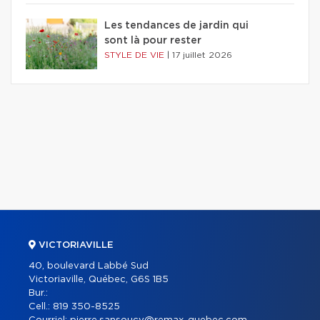
Les tendances de jardin qui
sont là pour rester
STYLE DE VIE
|
17 juillet 2026
VICTORIAVILLE
40, boulevard Labbé Sud
Victoriaville, Québec, G6S 1B5
Bur.:
Cell.:
819 350-8525