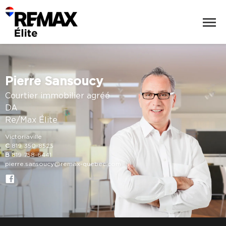
Pierre Sansoucy
Courtier immobilier agréé
DA
Re/Max Élite
Victoriaville
C
819 350-8525
B
819 758-6441
pierre.sansoucy@remax-quebec.com